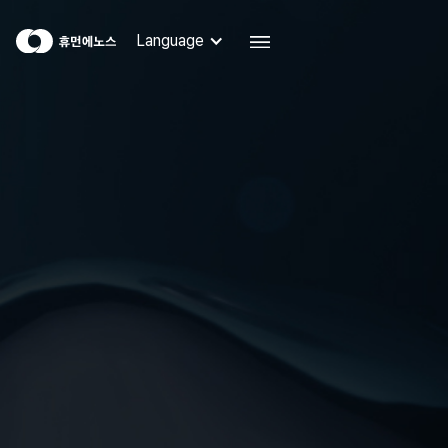
Language
Language
SCIENCE
생명의 신호 분자, 산화질소
산화질소의 중요성
휴먼에노스 기술력
STORY
휴먼에노스
연구실적
뉴스
BLOG
휴먼에노스 블로그
FAQ
자주 묻는 질문